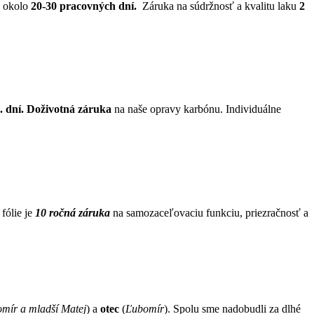
e okolo
20-30 pracovných dní.
Záruka na súdržnosť a kvalitu laku
2
 dní.
Doživotná záruka
na naše opravy karbónu. Individuálne
ólie je
10 ročná záruka
na samozaceľovaciu funkciu, priezračnosť a
mír a mladší Matej
) a
otec
(
Ľubomír
). Spolu sme nadobudli za dlhé