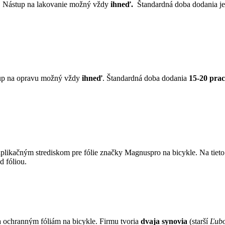
. Nástup na lakovanie možný vždy
ihneď.
Štandardná doba dodania j
up na opravu možný vždy
ihneď
. Štandardná doba dodania
15-20 prac.
ikačným strediskom pre fólie značky Magnuspro na bicykle. Na tieto f
 fóliou.
 ochranným fóliám na bicykle. Firmu tvoria
dvaja synovia
(starší
Ľubo