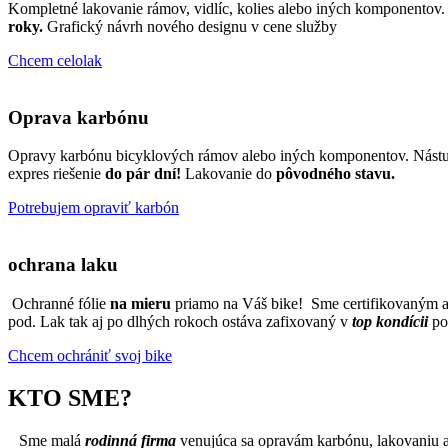
Kompletné lakovanie rámov, vidlíc, kolies alebo iných komponentov
roky.
Grafický návrh nového designu v cene služby
Chcem celolak
Oprava karbónu
Opravy karbónu bicyklových rámov alebo iných komponentov. Nást
expres riešenie
do pár dní!
Lakovanie do
pôvodného stavu.
Potrebujem opraviť karbón
ochrana laku
Ochranné fólie
na mieru
priamo na Váš bike! Sme certifikovaným apl
pod. Lak tak aj po dlhých rokoch ostáva zafixovaný v
top kondícii
pod
Chcem ochrániť svoj bike
KTO SME?
Sme malá
rodinná firma
venujúca sa opravám karbónu, lakovaniu a