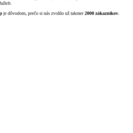
lužieb
.
p
je dôvodom, prečo si nás zvolilo už takmer
2000 zákazníkov
.