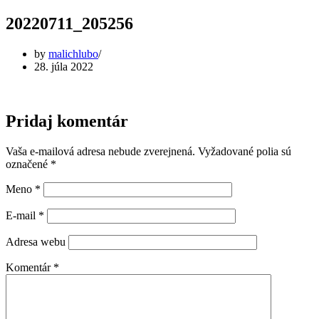
20220711_205256
by
malichlubo
28. júla 2022
Pridaj komentár
Vaša e-mailová adresa nebude zverejnená.
Vyžadované polia sú
označené
*
Meno
*
E-mail
*
Adresa webu
Komentár
*