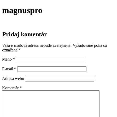
magnuspro
Pridaj komentár
Vaša e-mailová adresa nebude zverejnená.
Vyžadované polia sú
označené
*
Meno
*
E-mail
*
Adresa webu
Komentár
*